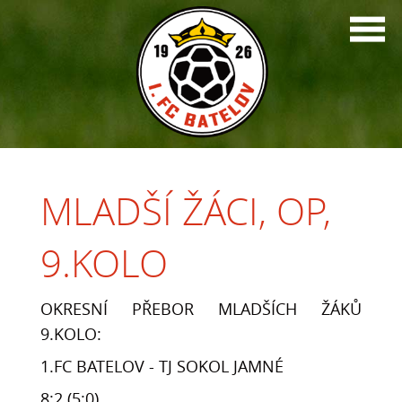
MLADŠÍ ŽÁCI, OP,
9.KOLO
OKRESNÍ PŘEBOR MLADŠÍCH ŽÁKŮ
9.KOLO:
1.FC BATELOV - TJ SOKOL JAMNÉ
8:2 (5:0)