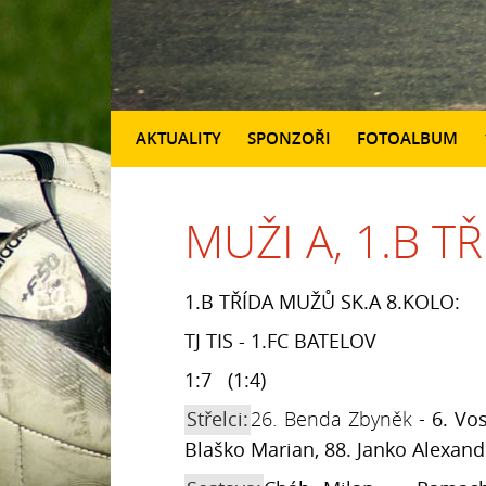
AKTUALITY
SPONZOŘI
FOTOALBUM
MUŽI A, 1.B T
1.B TŘÍDA MUŽŮ SK.A 8.KOLO:
TJ TIS - 1.FC BATELOV
1:7 (1:4)
Střelci:
26. Benda Zbyněk -
6. Vo
Blaško Marian, 88. Janko Alexand