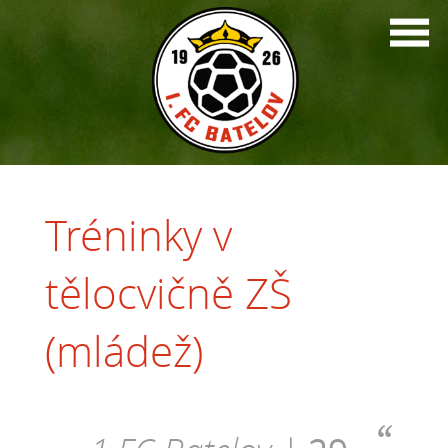
Tréninky v
tělocvičně ZŠ
(mládež)