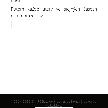
hodin.
Potom každé úterý ve stejných časech
mimo prázdniny.
1926 - 2026 ©
1.FC Batelov
|
design by honza
|
powered
by kwido.cz