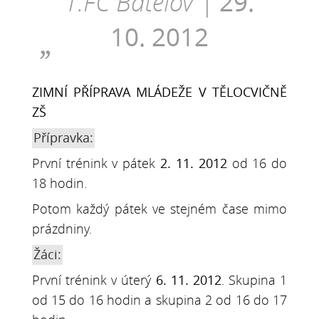
1.FC Batelov |
29.
10. 2012
ZIMNÍ PŘÍPRAVA MLÁDEŽE V TĚLOCVIČNĚ
ZŠ
Přípravka:
První trénink v pátek
2. 11. 2012
od 16 do
18 hodin.
Potom každý pátek ve stejném čase mimo
prázdniny.
Žáci:
První trénink v úterý
6. 11. 2012
. Skupina 1
od 15 do 16 hodin a skupina 2 od 16 do 17